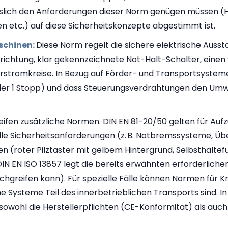
islich den Anforderungen dieser Norm genügen müssen (He
en etc.) auf diese Sicherheitskonzepte abgestimmt ist.
aschinen:
Diese Norm regelt die sichere elektrische Ausst
inrichtung, klar gekennzeichnete Not-Halt-Schalter, einen
stromkreise. In Bezug auf Förder- und Transportsysteme st
der 1 Stopp) und dass Steuerungsverdrahtungen den Umwel
ifen zusätzliche Normen. DIN EN 81-20/50 gelten für Aufz
elle Sicherheitsanforderungen (z. B. Notbremssysteme, Üb
n (roter Pilztaster mit gelbem Hintergrund, Selbsthaltef
 EN ISO 13857 legt die bereits erwähnten erforderlichen 
hgreifen kann). Für spezielle Fälle können Normen für K
che Systeme Teil des innerbetrieblichen Transports sind.
owohl die Herstellerpflichten (CE-Konformität) als auch d