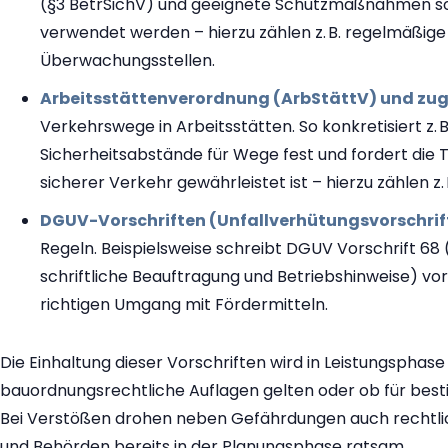
(§3 BetrSichV) und geeignete Schutzmaßnahmen sowi
verwendet werden – hierzu zählen z. B. regelmäßig
Überwachungsstellen.
Arbeitsstättenverordnung (ArbStättV) und zuge
Verkehrswege in Arbeitsstätten. So konkretisiert z.
Sicherheitsabstände für Wege fest und fordert die
sicherer Verkehr gewährleistet ist – hierzu zählen 
DGUV-Vorschriften (Unfallverhütungsvorschrif
Regeln. Beispielsweise schreibt DGUV Vorschrift 68 
schriftliche Beauftragung und Betriebshinweise) v
richtigen Umgang mit Fördermitteln.
Die Einhaltung dieser Vorschriften wird in Leistungsphas
bauordnungsrechtliche Auflagen gelten oder ob für bes
Bei Verstößen drohen neben Gefährdungen auch rechtlic
und Behörden bereits in der Planungsphase ratsam.