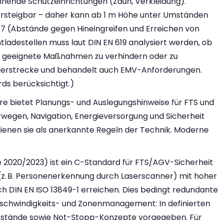
ennende Schutzeinrichtungen (Zaun, Verkleidung).
 übersteigbar – daher kann ab 1 m Höhe unter Umständen
57 (Abstände gegen Hineingreifen und Erreichen von
tladestellen muss laut DIN EN 619 analysiert werden, ob
rch geeignete Maßnahmen zu verhindern oder zu
örderstrecke und behandelt auch EMV-Anforderungen.
rds berücksichtigt.)
ure bietet Planungs- und Auslegungshinweise für FTS und
hrwegen, Navigation, Energieversorgung und Sicherheit
dienen sie als anerkannte Regeln der Technik. Moderne
e 2020/2023) ist ein C-Standard für FTS/AGV-Sicherheit
 (z. B. Personenerkennung durch Laserscanner) mit hoher
 DIN EN ISO 13849-1 erreichen. Dies bedingt redundante
schwindigkeits- und Zonenmanagement: In definierten
abstände sowie Not-Stopp-Konzepte vorgegeben. Für