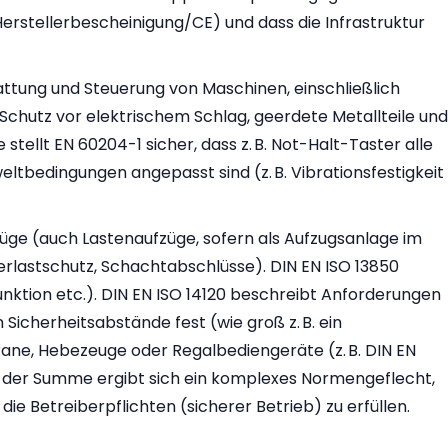
rstellerbescheinigung/CE) und dass die Infrastruktur
attung und Steuerung von Maschinen, einschließlich
 Schutz vor elektrischem Schlag, geerdete Metallteile und
ellt EN 60204-1 sicher, dass z. B. Not-Halt-Taster alle
tbedingungen angepasst sind (z. B. Vibrationsfestigkeit
üge (auch Lastenaufzüge, sofern als Aufzugsanlage im
erlastschutz, Schachtabschlüsse). DIN EN ISO 13850
unktion etc.). DIN EN ISO 14120 beschreibt Anforderungen
Sicherheitsabstände fest (wie groß z. B. ein
rane, Hebezeuge oder Regalbediengeräte (z. B. DIN EN
 In der Summe ergibt sich ein komplexes Normengeflecht,
ie Betreiberpflichten (sicherer Betrieb) zu erfüllen.