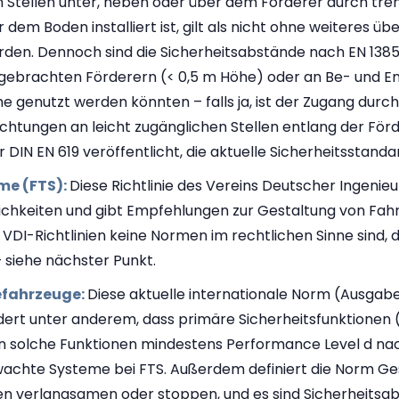
hen Stellen unter, neben oder über dem Förderer durch tr
er dem Boden installiert ist, gilt als nicht ohne weiteres
erden. Dennoch sind die Sicherheitsabstände nach EN 138
angebrachten Förderern (< 0,5 m Höhe) oder an Be- und En
che genutzt werden könnten – falls ja, ist der Zugang du
ichtungen an leicht zugänglichen Stellen entlang der F
DIN EN 619 veröffentlicht, die aktuelle Sicherheitsstanda
me (FTS):
Diese Richtlinie des Vereins Deutscher Ingenie
ifflichkeiten und gibt Empfehlungen zur Gestaltung von Fa
DI-Richtlinien keine Normen im rechtlichen Sinne sind, 
 siehe nächster Punkt.
iefahrzeuge:
Diese aktuelle internationale Norm (Ausgab
ordert unter anderem, dass primäre Sicherheitsfunktionen
n solche Funktionen mindestens Performance Level d nach
achte Systeme bei FTS. Außerdem definiert die Norm Ge
nen verlangsamen oder stoppen, und es sind Sicherheits