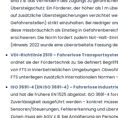
sind z. B. das Verhindern des Zugangs zu gefährlic
Übersteigschutz: Ein Förderer, der höher als 1 m üb
auf zusätzliche Übersteigsicherungen verzichtet w
Gefahrenstellen) strikt einzuhalten. Bei niedriger 
diese missbräuchlich als Einstieg in Gefahrenberei
erschweren. Die Norm fordert zudem Not-Halt-Einr
(Hinweis: 2022 wurde eine überarbeitete Fassung der 
VDI-Richtlinie 2510 – Fahrerlose Transportsyste
ordnet sie der Fördertechnik zu. Sie definiert Begr
von FTS in innerbetrieblichen Umgebungen. Obwohl V
FTS unterliegen zusätzlich internationalen Normen –
ISO 3691-4 (EN ISO 3691-4) – Fahrerlose Industr
und hat die frühere EN 1525 abgelöst. ISO 3691-4 f
Zuverlässigkeit ausgeführt werden – konkret müsse
Sensoren/Steuerungen, Fehlererkennung und überw
Zonen muss ein AGV z. B. bei Annäherung an Perso