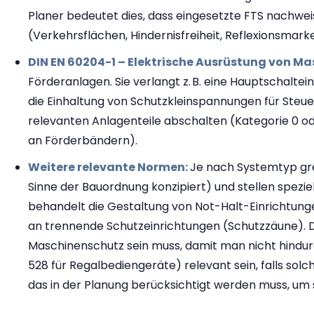
Planer bedeutet dies, dass eingesetzte FTS nachwe
(Verkehrsflächen, Hindernisfreiheit, Reflexionsmark
DIN EN 60204-1 – Elektrische Ausrüstung von M
Förderanlagen. Sie verlangt z. B. eine Hauptschalte
die Einhaltung von Schutzkleinspannungen für Steuer
relevanten Anlagenteile abschalten (Kategorie 0 o
an Förderbändern).
Weitere relevante Normen:
Je nach Systemtyp gre
Sinne der Bauordnung konzipiert) und stellen spezi
behandelt die Gestaltung von Not-Halt-Einrichtunge
an trennende Schutzeinrichtungen (Schutzzäune). DIN
Maschinenschutz sein muss, damit man nicht hindurc
528 für Regalbediengeräte) relevant sein, falls sol
das in der Planung berücksichtigt werden muss, um s