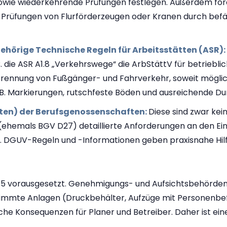
e wiederkehrende Prüfungen festlegen. Außerdem forder
e Prüfungen von Flurförderzeugen oder Kranen durch befä
hörige Technische Regeln für Arbeitsstätten (ASR):
 B. die ASR A1.8 „Verkehrswege“ die ArbStättV für betriebl
 Trennung von Fußgänger- und Fahrverkehr, soweit möglic
z. B. Markierungen, rutschfeste Böden und ausreichende Du
ten) der Berufsgenossenschaften:
Diese sind zwar kei
(ehemals BGV D27) detaillierte Anforderungen an den Eins
or. DGUV-Regeln und -Informationen geben praxisnahe Hi
e 5 vorausgesetzt. Genehmigungs- und Aufsichtsbehörden pr
timmte Anlagen (Druckbehälter, Aufzüge mit Personenbe
he Konsequenzen für Planer und Betreiber. Daher ist e